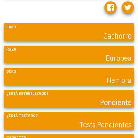
EDAD
Cachorro
RAZA
Europea
SEXO
Hembra
¿ESTÁ ESTERILIZADO?
Pendiente
¿ESTÁ TESTADO?
Tests Pendientes
CARÁCTER