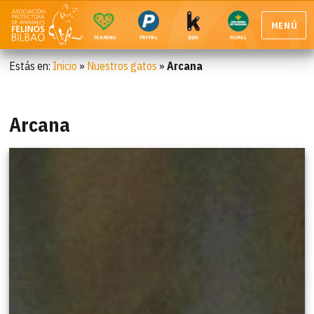
MENÚ
TEAMING
PAYPAL
BBK
RURAL
Estás en:
Inicio
»
Nuestros gatos
»
Arcana
Arcana