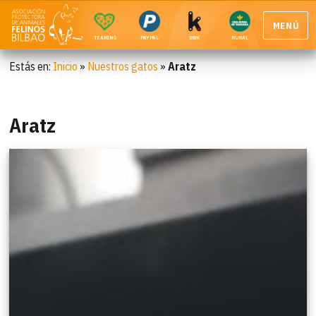
MENÚ
TEAMING
PAYPAL
BBK
RURAL
Estás en:
Inicio
»
Nuestros gatos
»
Aratz
Aratz