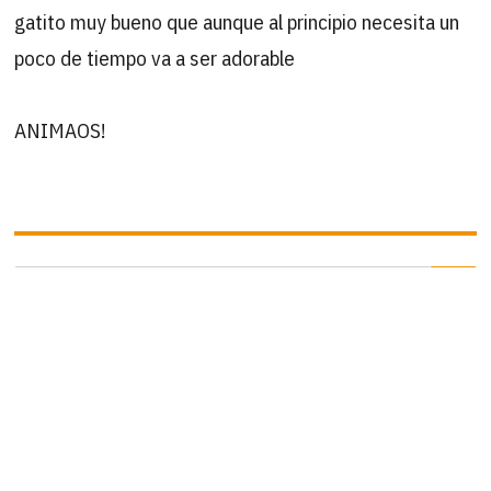
gatito muy bueno que aunque al principio necesita un
poco de tiempo va a ser adorable
ANIMAOS!
B
Buscar
por:
ÚLTIMAS ACTUALIZACIONES