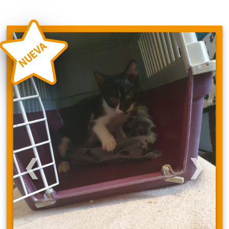
NUEVA
❮
❯