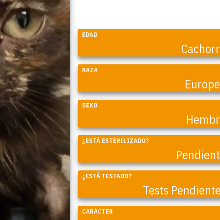
EDAD
Cachor
RAZA
Europ
SEXO
Hembr
¿ESTÁ ESTERILIZADO?
Coral
Pendien
¿ESTÁ TESTADO?
Tests Pendient
CARÁCTER