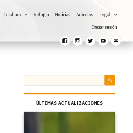
Colabora
Refugio
Noticias
Artículos
Legal
Iniciar sesión
Facebook
Instagram
Twitter
Youtube
Corre
electr
Buscar
por:
BUSCAR
ÚLTIMAS ACTUALIZACIONES