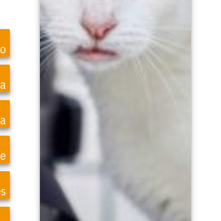
ro
ea
a
te
es