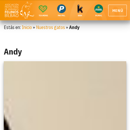
MENÚ
TEAMING
PAYPAL
BBK
RURAL
Estás en:
Inicio
»
Nuestros gatos
»
Andy
Andy