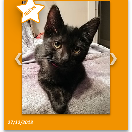
NUEVA
❮
❯
27/12/2018