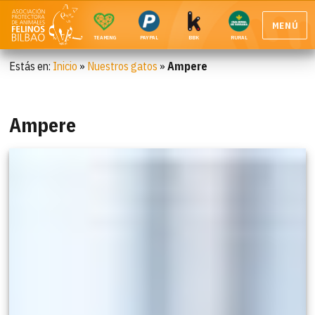
MENÚ
TEAMING
PAYPAL
BBK
RURAL
Estás en:
Inicio
»
Nuestros gatos
»
Ampere
Ampere