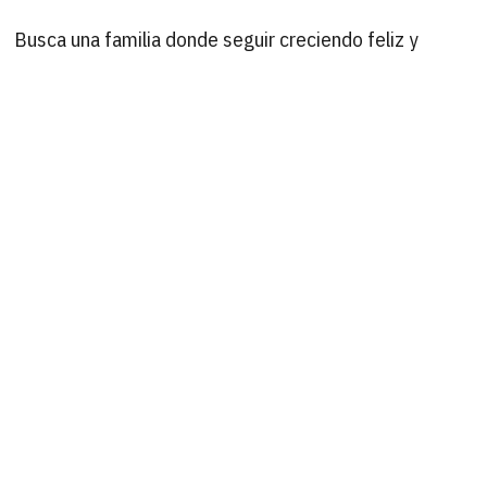
Busca una familia donde seguir creciendo feliz y
contento… ¡¡ANIMAOS!!
B
Buscar
por:
ÚLTIMAS ACTUALIZACIONES