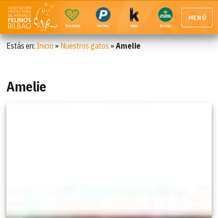
MENÚ
TEAMING
PAYPAL
BBK
RURAL
Estás en:
Inicio
»
Nuestros gatos
»
Amelie
Amelie