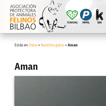
TEAMING
PAYPAL
BBK
Estás en:
Inicio
»
Nuestros gatos
»
Aman
Aman