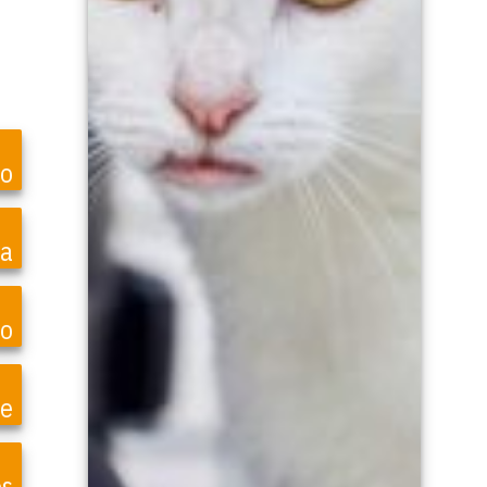
ro
ea
o
te
es