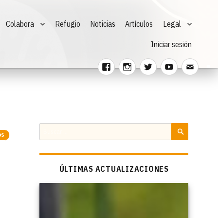
Colabora
Refugio
Noticias
Artículos
Legal
Iniciar sesión
Facebook
Instagram
Twitter
Youtube
Corre
electr
Buscar
os
por:
BUSCAR
ÚLTIMAS ACTUALIZACIONES