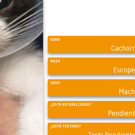
EDAD
Cachor
RAZA
Europ
SEXO
Mach
¿ESTÁ ESTERILIZADO?
Coral
Pendien
¿ESTÁ TESTADO?
Tests Pendient