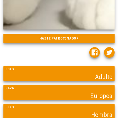
EDAD
Adulto
RAZA
Europea
SEXO
Hembra