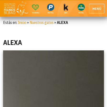
MENÚ
TEAMING
PAYPAL
BBK
RURAL
Estás en:
Inicio
»
Nuestros gatos
»
ALEXA
ALEXA