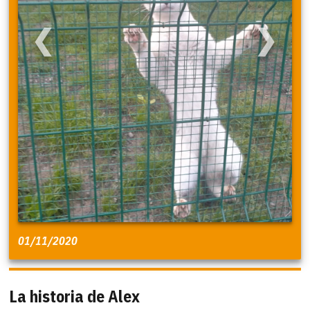
❮
❯
01/11/2020
La historia de Alex