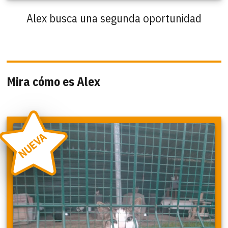
Alex busca una segunda oportunidad
Mira cómo es Alex
NUEVA