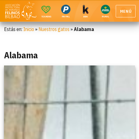
MENÚ
TEAMING
PAYPAL
BBK
RURAL
Estás en:
Inicio
»
Nuestros gatos
»
Alabama
Alabama