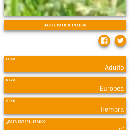
EDAD
Adulto
RAZA
Europea
SEXO
Hembra
¿ESTÁ ESTERILIZADO?