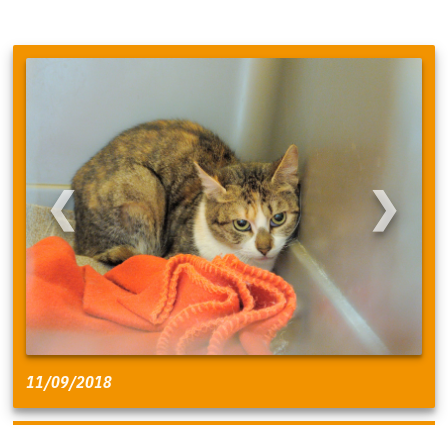
❮
❯
11/09/2018