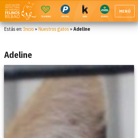
MENÚ
TEAMING
PAYPAL
BBK
RURAL
Estás en:
Inicio
»
Nuestros gatos
»
Adeline
Adeline