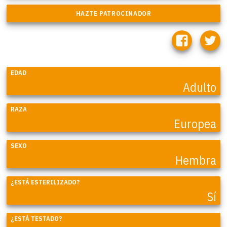
EDAD
Adulto
RAZA
Europea
SEXO
Hembra
¿ESTÁ ESTERILIZADO?
Sí
¿ESTÁ TESTADO?