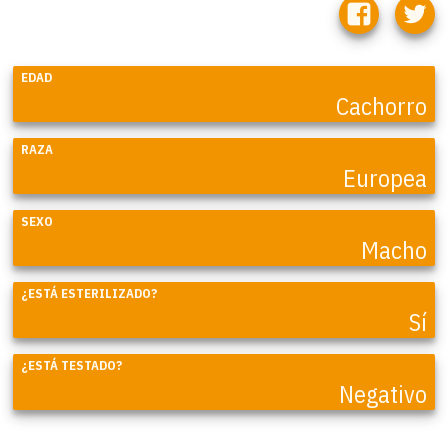
EDAD
Cachorro
RAZA
Europea
SEXO
Macho
¿ESTÁ ESTERILIZADO?
Sí
¿ESTÁ TESTADO?
Negativo