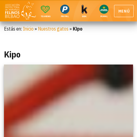
MENÚ
TEAMING
PAYPAL
BBK
RURAL
Estás en:
Inicio
»
Nuestros gatos
»
Kipo
Kipo