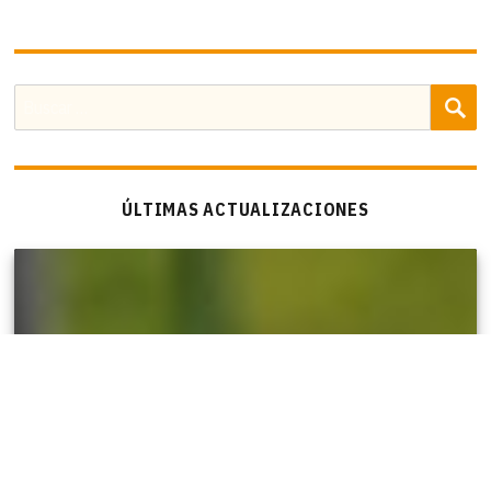
B
Buscar
por:
ÚLTIMAS ACTUALIZACIONES