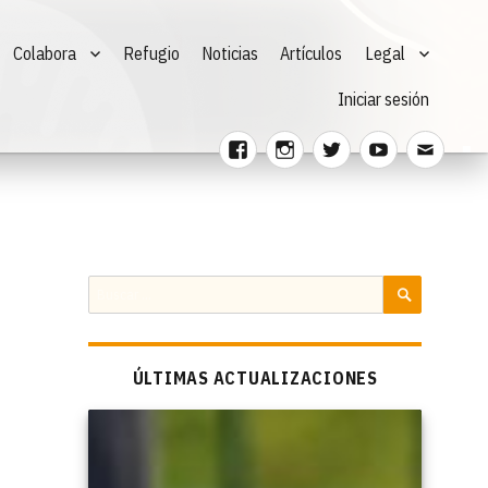
Colabora
Refugio
Noticias
Artículos
Legal
Iniciar sesión
Facebook
Instagram
Twitter
Youtube
Corre
electr
Buscar
por:
BUSCAR
ÚLTIMAS ACTUALIZACIONES