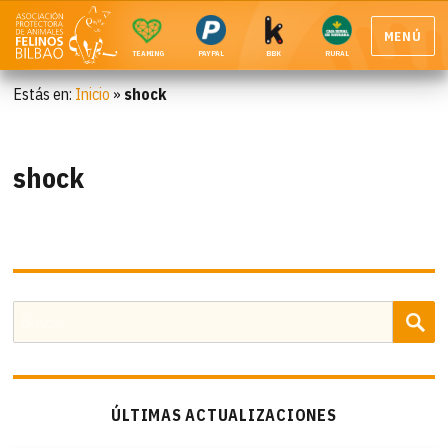
MENÚ
TEAMING
PAYPAL
BBK
RURAL
Estás en:
Inicio
»
shock
shock
B
Buscar
por:
ÚLTIMAS ACTUALIZACIONES